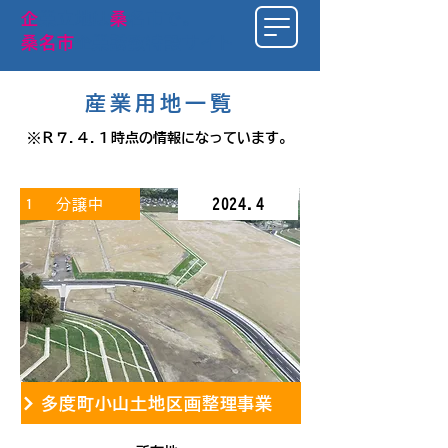
​企
業立地は
桑
名市で
。
桑名市
企業誘致特設サイト
産業用地一覧
※Ｒ７.４.１時点の情報になっています。
分譲中
2024.4
1
多度町小山土地区画整理事業