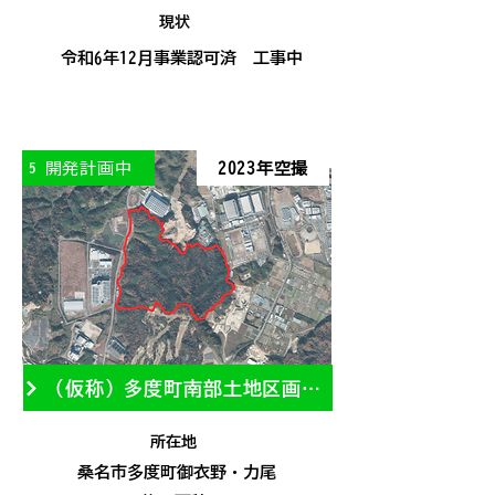
現状
令和6年12月事業認可済 工事中
開発計画中
2023年空撮
5
（仮称）多度町南部土地区画整理事業
所在地
桑名市多度町御衣野・力尾