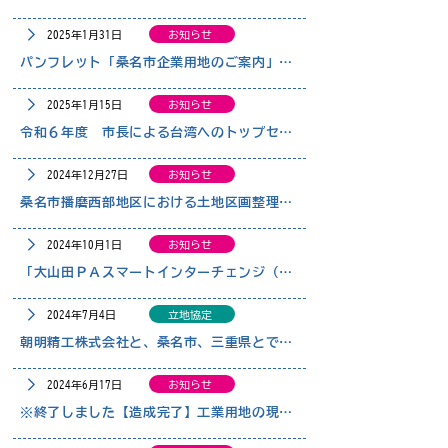
2025年1月31日
お知らせ
パンフレット「桑名市企業用地のご案内」を更新しました
2025年1月15日
お知らせ
令和６年度 市長による台湾へのトップセールスを実施しました
2024年12月27日
お知らせ
桑名市播磨西部地区における土地区画整理事業認可のお知らせ
2024年10月1日
お知らせ
「大山田ＰＡスマートインターチェンジ（仮称）」の新規事業化が公表されました
2024年7月4日
立地協定
朝明精工株式会社と、桑名市、三重県とで企業立地協定を締結しました
2024年6月17日
お知らせ
※終了しました【造成完了】工業用地の現地案内会を開催します