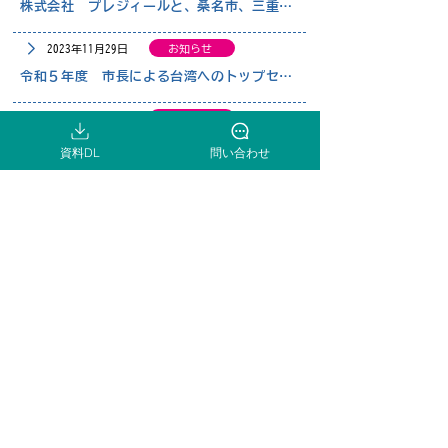
株式会社 プレジィールと、桑名市、三重県とで企業立地協定を締結しました
2023年11月29日
お知らせ
令和５年度 市長による台湾へのトップセールスを実施しました
2023年11月28日
お知らせ
ホテルルートイン桑名が開業しました
資料DL
問い合わせ
2023年6月30日
お知らせ
東伸熱工株式会社の三重第5工場が操業開始しました
2023年6月30日
お知らせ
カインズ専用物流施設「アイミッションズパーク桑名」が竣工しました
2023年5月10日
お知らせ
デンソーとUSJCは、桑名市で車載パワー半導体の量産出荷を開始しました
2023年4月17日
立地協定
株式会社HMEと、桑名市、三重県とで企業立地協定を締結しました