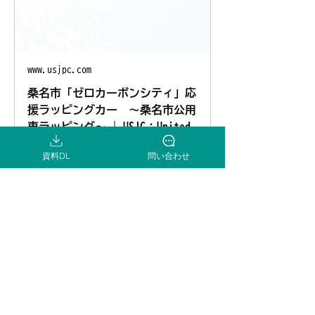
www.usjpc.com
桑名市「ゼロカーボンシティ」応
援ラッピングカー ～桑名市公用
車ラッピング～ | USJC：United
Semiconductor Japan
資料DL
問い合わせ
三重県桑名市の300mm半導体ウェハー
工場を製造拠点にしたファウンドリ専
業メーカーです。超低消費電力、不揮
発メモリなど先進テクノロジーを世界
中のお客様に提供しています。
< 前へ
次へ >