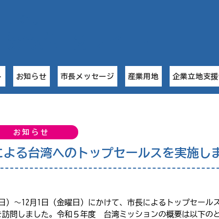
名市で
。
業誘致特設サイト
ト
お知らせ
市長メッセージ
産業用地
企業立地支援
お知らせ
による台湾へのトップセールスを実施し
水曜日）～12月1日（金曜日）にかけて、市長によるトップセー
を訪問しました。令和５年度　台湾ミッションの概要は以下の