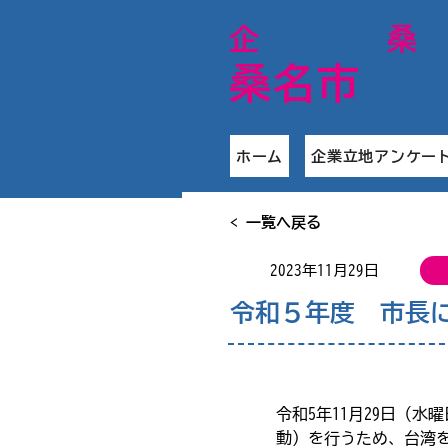
​企
業立地は
桑
桑名市
企
ホーム
企業立地アンケー
< 一覧へ戻る
2023年11月29日
令和５年度 市長
令和5年11月29日（
動）を行うため、台湾