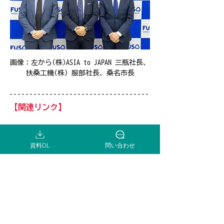
画像：左から(株)ASIA to JAPAN 三瓶社長、
扶桑工機(株) 服部社長、桑名市長
【関連リンク】
・扶桑工機株式会社　桑名市と高度外国人採
用について懇談会を開催いたしました
資料DL
問い合わせ
https://www.fusokoki.co.jp/2025/02/27/桑
名市と高度外国人採用について懇談会を開催
い/
・株式会社Asia to Japan 三重県桑名市と扶
桑工機が語る、地域で取り組む高度外国人材
採用
https://asiatojapan.com/uncategorized/te