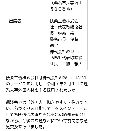
（桑名市大字増田
５００番地）
出席者
扶桑工機株式会
社　代表取締役社
長　服部　岳
桑名市長　伊藤　
徳宇
株式会社ASIA to 
JAPAN 代表取締役
社長　三瓶　雅人
扶桑工機株式会社は株式会社AISA to JAPAN
のサービスを活用し、令和７年２月１日に理
系大卒外国人材を１名採用されました。
懇談会では「外国人も働きやすく・住みやす
いまちづくりを目指して」をメインテーマと
して各関係代表者がそれぞれの取組を紹介し
ながら、今後の課題などについて前向きな意
見交換を行いました。