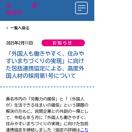
​企
業立地は
桑
名市で
。
桑名市
企業誘致特設サイト
< 一覧へ戻る
お知らせ
2025年2月11日
「外国人も働きやすく、住みや
すいまちづくりの実現」に向け
た包括連携協定による、高度外
国人材の採用第1号について
桑名市内の「労働力の確保」と「（外国人
が）生活できる住まいの確保」という課題の
解決のために、民間企業との共創の一環とし
て、令和６年５月に「外国人も働きやすく、
住みやすいまちづくりの実現」に向けた包括
連携協定を締結しました（協定の詳細は
こち