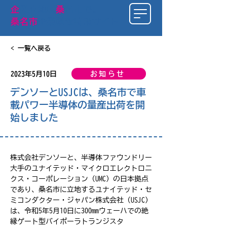
​企
業立地は
桑
名市で
。
桑名市
企業誘致特設サイト
< 一覧へ戻る
お知らせ
2023年5月10日
デンソーとUSJCは、桑名市で車
載パワー半導体の量産出荷を開
始しました
株式会社デンソーと、半導体ファウンドリー
大手のユナイテッド・マイクロエレクトロニ
クス・コーポレーション（UMC）の日本拠点
であり、桑名市に立地するユナイテッド・セ
ミコンダクター・ジャパン株式会社（USJC）
は、令和5年5月10日に300mmウェーハでの絶
縁ゲート型バイポーラトランジスタ