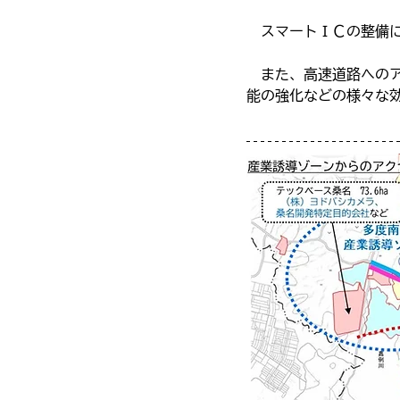
　スマートＩＣの整備
　また、高速道路への
能の強化などの様々な