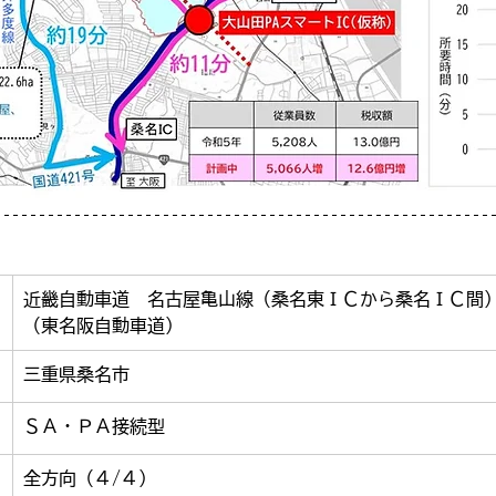
近畿自動車道　名古屋亀山線（桑名東ＩＣから桑名ＩＣ間
（東名阪自動車道）
三重県桑名市
ＳＡ・ＰＡ接続型
全方向（４/４）