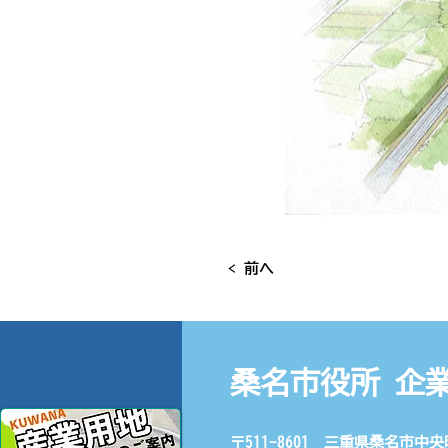
< 前へ
桑名市役所 企
〒511-8601 三重県桑名市中央