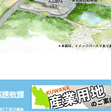
業誘致課
町2丁目37番地