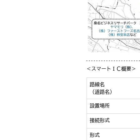
＜スマートＩＣ概要＞
路線名
（道路名）
設置場所
接続形式
形式