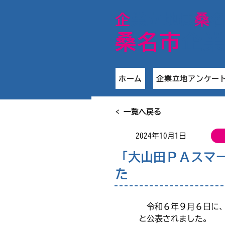
​企
業立地は
桑
桑名市
企
ホーム
企業立地アンケー
< 一覧へ戻る
2024年10月1日
「大山田ＰＡスマ
た
　令和６年９月６日に
と公表されました。