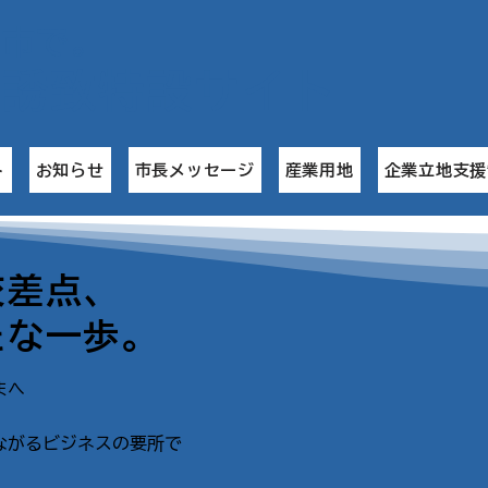
名市で
。
業誘致特設サイト
ト
お知らせ
市長メッセージ
産業用地
企業立地支援
交差点、
たな一歩。
へ​
ながるビジネスの要所で