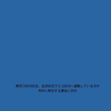
世
1
東京圏型移住支援補助金
東京圏からの移住
万
TOKYO
東京23区内在住、近郊在住で２３区内へ通勤している方が
​市内へ移住する場合に交付
KUWANA