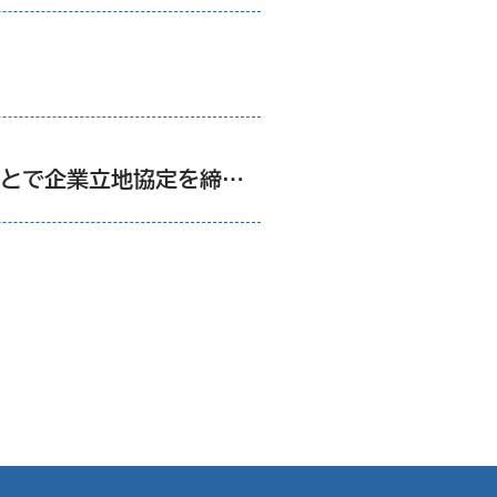
ユナイテッド・セミコンダクター・ジャパン株式会社と、桑名市、三重県とで企業立地協定を締結しました。