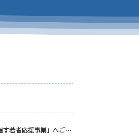
ユナイテッド・セミコンダクター・ジャパン株式会社 様から「世界を目指す若者応援事業」へご寄付をいただきました