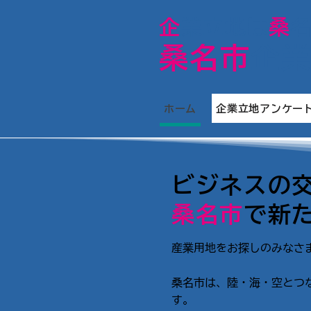
​企
業立地は
桑
桑名市
企
ホーム
企業立地アンケー
ビジネスの
桑名市
で新
産業用地をお探しのみなさま
桑名市は、陸・海・空とつ
す。