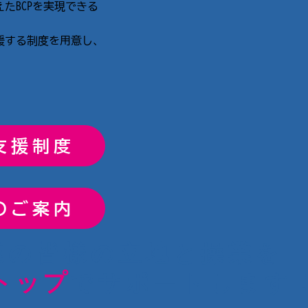
たBCPを実現できる
。
援する制度を用意し、
支援制度
のご案内
業の皆様の立地と​操業を
トップ
でサポートします！