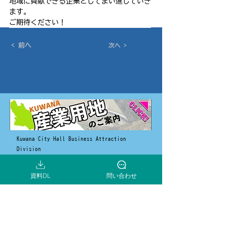
地域に貢献できる企業としてまい進していき
ます。
ご期待ください！
< 前へ
次へ >
Kuwana City Hall Business Attraction
Division
2-37 Chuocho, Kuwana City, Mie Prefecture
511-8601
資料DL
問い合わせ
Phone number:
0594-24-1256
E-mail:
kigyom@city.kuwana.lg.jp
お知らせ
市長メッセージ
立地企業の声
企業立地支援制度