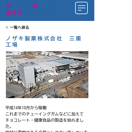
​企
業立地は
桑
名市で
。
桑名市
企業誘致特設サイト
< 一覧へ戻る
ノザキ製菓株式会社 三重
工場
平成14年10月から稼働
これまでのチューイングガムなどに加えて
チョコレート・健康食品の製造を始めまし
た。