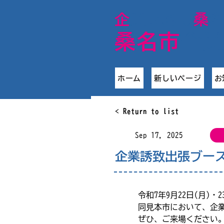
​企
業立地は
桑
桑名市
企
ホーム
新しいページ
お
< Return to list
Sep 17, 2025
企業誘致出張ブース
令和7年9月22日(月)
同見本市において、企
ぜひ、ご来場ください