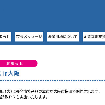
名市で
。
業誘致特設サイト
知らせ
市長メッセージ
産業用地について
企業立地支
お知らせ
in大阪
・23日(火)に桑名市特産品見本市が大阪市梅田で開催されます。
業誘致ＰＲも実施いたします。
。