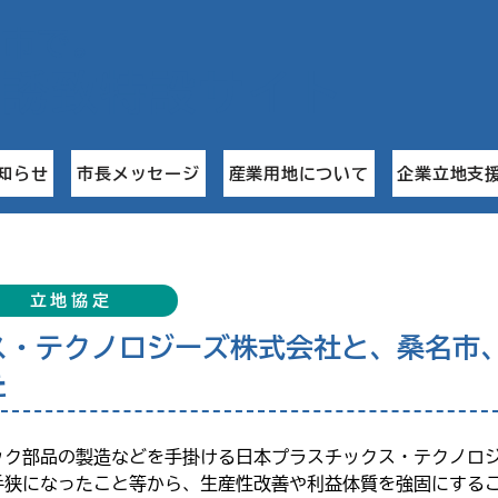
名市で
。
業誘致特設サイト
知らせ
市長メッセージ
産業用地について
企業立地支
立地協定
ス・テクノロジーズ株式会社と、桑名市
た
ック部品の製造などを手掛ける日本プラスチックス・テクノロ
手狭になったこと等から、生産性改善や利益体質を強固にする