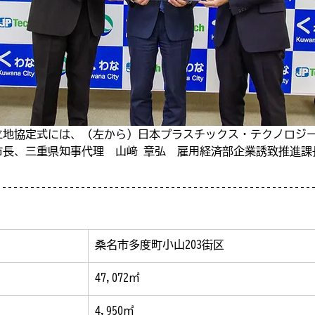
立地協定式には、（左から）日本プラスチックス・テクノロジ
市長、三重県知事代理　山﨑 章弘　雇用経済部企業誘致推進課
桑名市多度町小山203街区
47,072㎡
4,950㎡