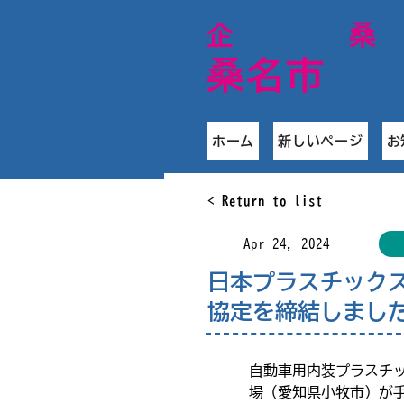
​企
業立地は
桑
桑名市
企
ホーム
新しいページ
お
< Return to list
Apr 24, 2024
日本プラスチック
協定を締結しまし
自動車用内装プラスチ
場（愛知県小牧市）が