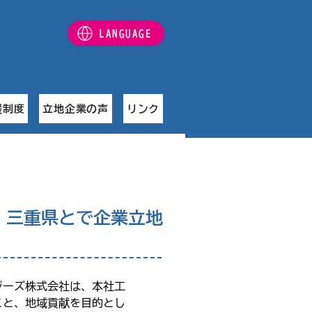
LANGUAGE
援制度
立地企業の声
リンク
、三重県とで企業立地
ジーズ株式会社は、本社工
こと、地域貢献を目的とし