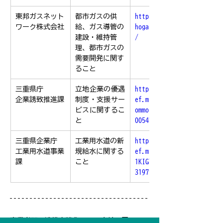
東邦ガスネット
都市ガスの供
https://www.to
ワーク株式会社
給、ガス導管の
hogas.co.jp/nw
建設・維持管
/
理、都市ガスの
需要開発に関す
ること
三重県庁
立地企業の優遇
https://www.pr
企業誘致推進課
制度・支援サー
ef.mie.lg.jp/c
ビスに関するこ
ommon/05/ci500
と
005471.htm
三重県企業庁
工業用水道の新
https://www.pr
工業用水道事業
規給水に関する
ef.mie.lg.jp/D
課
こと
1KIGYO/1265201
3197.htm
事業者間の連携を強化して、より一層スムー