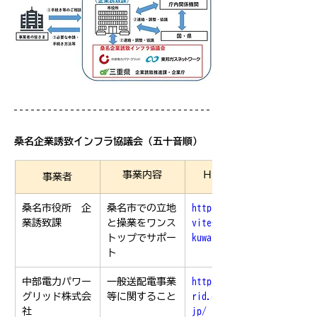
桑名企業誘致インフラ協議会（五十音順）
事業内容
ＨＰリンク
事業者
桑名市役所　企
桑名市での立地
https://www.in
業誘致課
と操業をワンス
vite-
トップでサポー
kuwana.jp/
ト
中部電力パワー
一般送配電事業
https://powerg
グリッド株式会
等に関すること
rid.chuden.co.
社
jp/